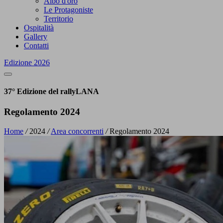
Albo d'oro
Le Protagoniste
Territorio
Ospitalità
Gallery
Contatti
Edizione 2026
37° Edizione del rallyLANA
Regolamento 2024
Home
/
2024
/
Area concorrenti
/
Regolamento 2024