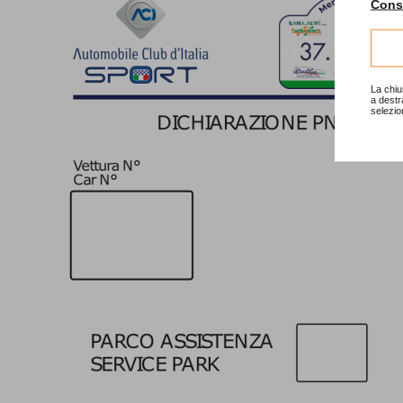
Consu
La chiu
a destr
selezio