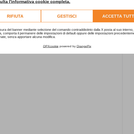
lta l'informativa cookie completa.
RIFIUTA
GESTISCI
ACCETTA TUTT
sura del banner mediante selezione del comando contraddistinto dalla X posta al suo interno, 
a, comporta il permanere delle impostazioni di default oppure delle impostazioni precedentem
nate, senza apportare alcuna modifica.
OPXcookie
powered by
OrangePix